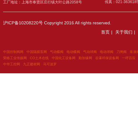
传真：021-363618
工厂地址：上海市奉贤区庄行镇大叶公路2058号
沪ICP备10208220号
Copyright 2016 All rights reserved.
首页
|
关于我们
|
中国控制阀网
中国隔膜泵网
气动蝶阀
电动蝶阀
气动球阀
电动球阀
刀闸阀
浆液
荣格工业传媒网
CO土木在线
中国化工设备网
勤加缘网
谷瀑环保设备网
一呼百应
中华工控网
九正建材网
马可波罗