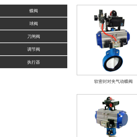
蝶阀
球阀
刀闸阀
调节阀
执行器
软密封对夹气动蝶阀